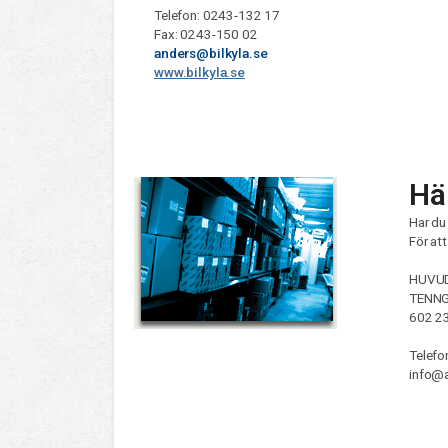
Telefon: 0243-132 17
Fax: 0243-150 02
anders@bilkyla.se
www.bilkyla.se
Hä
Har du
För at
HUVU
TENNG
602 2
Telefo
info@