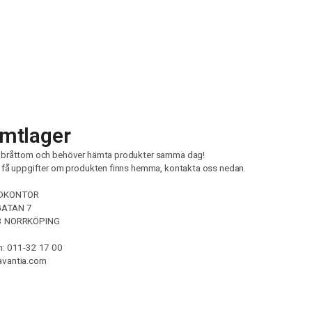
mtlager
 bråttom och behöver hämta produkter samma dag!
t få uppgifter om produkten finns hemma, kontakta oss nedan.
DKONTOR
ATAN 7
3 NORRKÖPING
n: 011-32 17 00
avantia.com