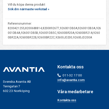
Vill du köpa denna produkt
Sök din närmaste verkstad »
Referensnummer:
8200421255,8200688814,8200892677,926001DB0A,926001DB3A,926
001DB4A,926001DB5B,926001DB5C,92600BR20A,92600BR21A,9260
0BR22A,92600BR22B,92600BR22C,92600JD200,92600JD200A
Kontakta oss
011-32 17 00
info@avantia.com
Svenska Avantia AB
Tenngatan 7
602 23 Norrköping
Våra medarbetare
Kontakta oss