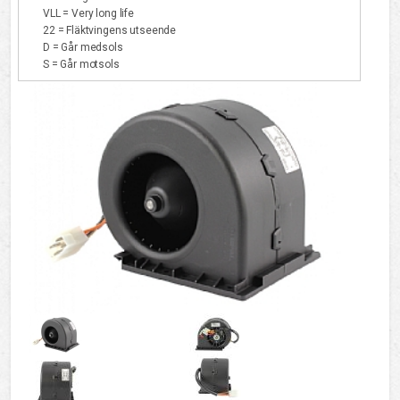
VLL = Very long life
22 = Fläktvingens utseende
D = Går medsols
S = Går motsols