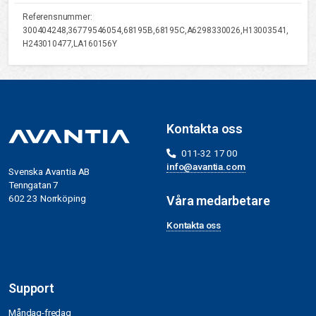
Referensnummer:
300404248,36779546054,68195B,68195C,A6298330026,H13003541,
H243010477,LA160156Y
Kontakta oss
011-32 17 00
info@avantia.com
Svenska Avantia AB
Tenngatan 7
602 23 Norrköping
Våra medarbetare
Kontakta oss
Support
Måndag-fredag