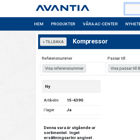
HEM
PRODUKTER
VÅRA AC-CENTER
NYHET
Kompressor
Referensnummer
Passar till
Visa referensnummer
Visa passar till B
Ny
Artikelnr
15-4390
I lager
Ja
Denna vara är utgående ur
sortimentet . Inget
ersättningsartnr angivet .