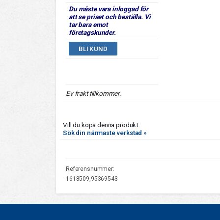
Du måste vara inloggad för
att se priset och beställa. Vi
tar bara emot
företagskunder.
BLI KUND
Ev frakt tillkommer.
Vill du köpa denna produkt
Sök din närmaste verkstad »
Referensnummer:
1618509,95369543