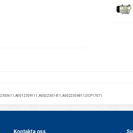
12303611,A0012309111,A0022301411,A0022304811,DCP17071
Kontakta oss
Su