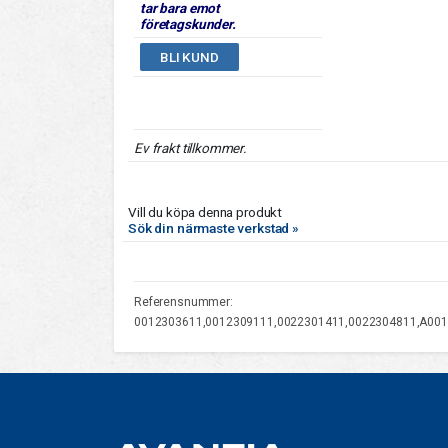
tar bara emot
företagskunder.
BLI KUND
Ev frakt tillkommer.
Vill du köpa denna produkt
Sök din närmaste verkstad »
Referensnummer:
0012303611,0012309111,0022301411,0022304811,A00