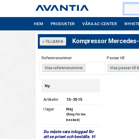
HEM
PRODUKTER
VÅRA AC-CENTER
NYHET
Kompressor Mercedes
Referensnummer
Passar till
Visa referensnummer
Visa passar till B
Ny
Artikelnr
15-3515
I lager
Nej
(Ring för lev.
besked)
Du måste vara inloggad för
att se priset och beställa. Vi