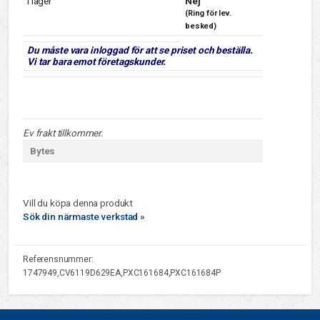
I lager
Nej
(Ring för lev.
besked)
Du måste vara inloggad för att se priset och beställa.
Vi tar bara emot företagskunder.
Ev frakt tillkommer.
Bytes
Vill du köpa denna produkt
Sök din närmaste verkstad »
Referensnummer:
1747949,CV6119D629EA,PXC161684,PXC161684P