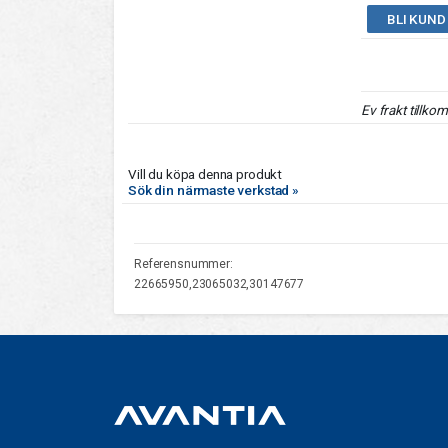
BLI KUND
Ev frakt tillko
Vill du köpa denna produkt
Sök din närmaste verkstad »
Referensnummer:
22665950,23065032,30147677