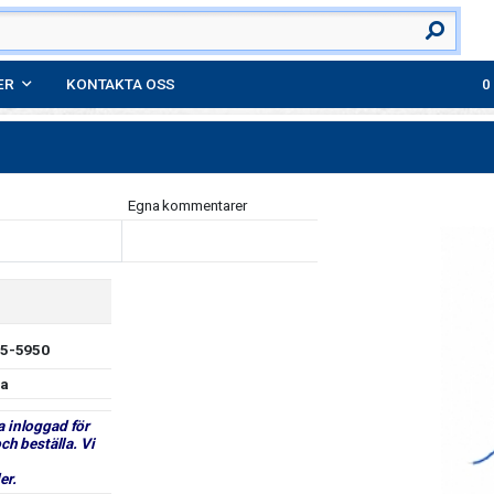
ER
KONTAKTA OSS
Egna kommentarer
5-5950
a
a inloggad för
och beställa. Vi
er.