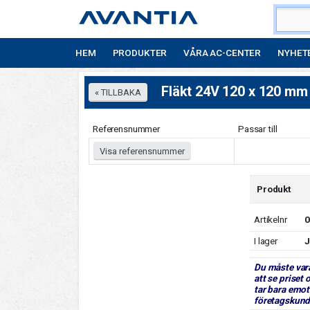
HEM
PRODUKTER
VÅRA AC-CENTER
NYHET
Fläkt 24V 120 x 120 mm
Referensnummer
Passar till
Visa referensnummer
Produkt
Artikelnr
0
I lager
J
Du måste var
att se priset 
tar bara emot
företagskund