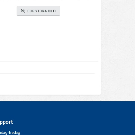
FÖRSTORA BILD
pport
dag-fredag