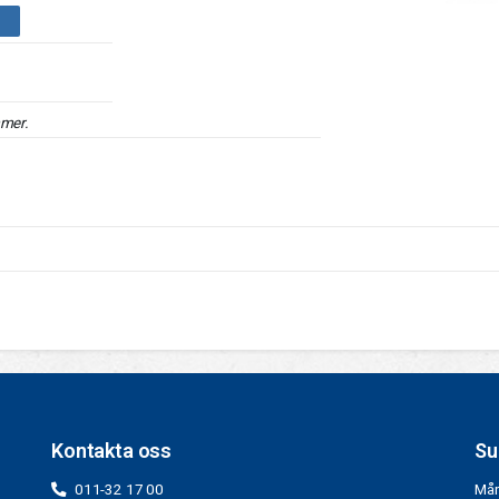
mmer.
Kontakta oss
Su
011-32 17 00
Mån