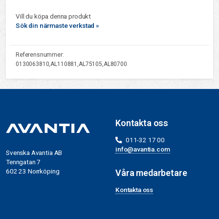
Vill du köpa denna produkt
Sök din närmaste verkstad »
Referensnummer:
0130063810,AL110881,AL75105,AL80700
Kontakta oss
011-32 17 00
info@avantia.com
Svenska Avantia AB
Tenngatan 7
602 23 Norrköping
Våra medarbetare
Kontakta oss