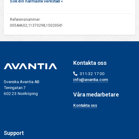
Sök din närmaste verkstad »
Referensnummer:
005A4602,11370298,15020541
Kontakta oss
011-32 17 00
info@avantia.com
Svenska Avantia AB
Tenngatan 7
602 23 Norrköping
Våra medarbetare
Kontakta oss
Support