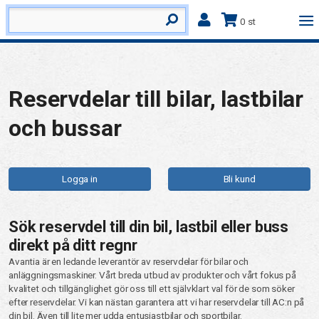
0 st
Reservdelar till bilar, lastbilar
och bussar
Logga in
Bli kund
Sök reservdel till din bil, lastbil eller buss
direkt på ditt regnr
Avantia är en ledande leverantör av reservdelar för bilar och
anläggningsmaskiner. Vårt breda utbud av produkter och vårt fokus på
kvalitet och tillgänglighet gör oss till ett självklart val för de som söker
efter reservdelar. Vi kan nästan garantera att vi har reservdelar till AC:n på
din bil. Även till lite mer udda entusiastbilar och sportbilar.