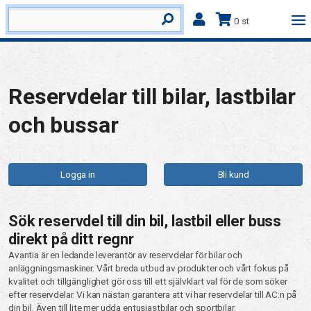
0 st
Reservdelar till bilar, lastbilar
och bussar
Logga in
Bli kund
Sök reservdel till din bil, lastbil eller buss
direkt på ditt regnr
Avantia är en ledande leverantör av reservdelar för bilar och
anläggningsmaskiner. Vårt breda utbud av produkter och vårt fokus på
kvalitet och tillgänglighet gör oss till ett självklart val för de som söker
efter reservdelar. Vi kan nästan garantera att vi har reservdelar till AC:n på
din bil. Även till lite mer udda entusiastbilar och sportbilar.