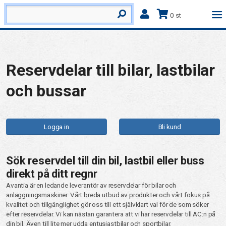
0 st
Reservdelar till bilar, lastbilar
och bussar
Logga in
Bli kund
Sök reservdel till din bil, lastbil eller buss
direkt på ditt regnr
Avantia är en ledande leverantör av reservdelar för bilar och
anläggningsmaskiner. Vårt breda utbud av produkter och vårt fokus på
kvalitet och tillgänglighet gör oss till ett självklart val för de som söker
efter reservdelar. Vi kan nästan garantera att vi har reservdelar till AC:n på
din bil. Även till lite mer udda entusiastbilar och sportbilar.