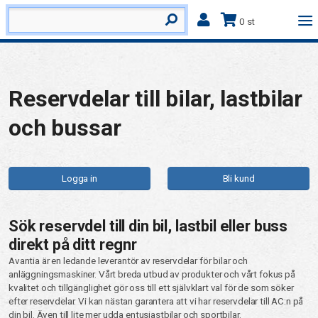
0 st
Reservdelar till bilar, lastbilar
och bussar
Logga in
Bli kund
Sök reservdel till din bil, lastbil eller buss
direkt på ditt regnr
Avantia är en ledande leverantör av reservdelar för bilar och
anläggningsmaskiner. Vårt breda utbud av produkter och vårt fokus på
kvalitet och tillgänglighet gör oss till ett självklart val för de som söker
efter reservdelar. Vi kan nästan garantera att vi har reservdelar till AC:n på
din bil. Även till lite mer udda entusiastbilar och sportbilar.