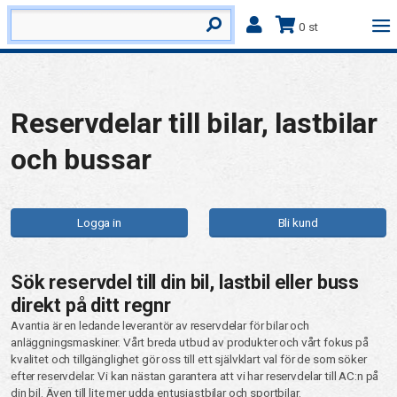
0 st
Reservdelar till bilar, lastbilar
och bussar
Logga in
Bli kund
Sök reservdel till din bil, lastbil eller buss
direkt på ditt regnr
Avantia är en ledande leverantör av reservdelar för bilar och
anläggningsmaskiner. Vårt breda utbud av produkter och vårt fokus på
kvalitet och tillgänglighet gör oss till ett självklart val för de som söker
efter reservdelar. Vi kan nästan garantera att vi har reservdelar till AC:n på
din bil. Även till lite mer udda entusiastbilar och sportbilar.