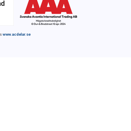
nd
os
www.acdelar.se