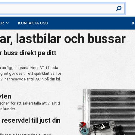
ER
KONTAKTA OSS
lar, lastbilar och bussar
er buss direkt på ditt
ggningsmaskiner. Vårt breda
et gör oss till ett självklart val för
eten
en för att säkerställa att vi alltid
ra kunder.
reservdel till just din