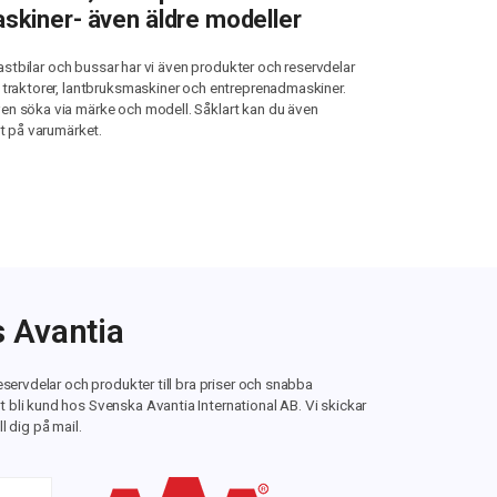
skiner- även äldre modeller
, lastbilar och bussar har vi även produkter och reservdelar
a traktorer, lantbruksmaskiner och entreprenadmaskiner.
en söka via märke och modell. Såklart kan du även
kt på varumärket.
s Avantia
reservdelar och produkter till bra priser och snabba
 bli kund hos Svenska Avantia International AB. Vi skickar
l dig på mail.