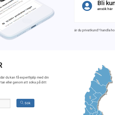
Bli ku
ansök här
är du privatkund? handla h
R
 där du kan få experthjälp med din
tan eller genom att söka på ditt
Sök