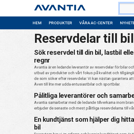
HEM
PRODUKTER
VÅRA AC-CENTER
NYHET
Reservdelar till bi
Sök reservdel till din bil, lastbil ell
regnr
Avantia är en ledande leverantör av reservdelar för bilar och anlä
utbud av produkter och vårt fokus på kvalitet och tillgängligh
de som söker efter reservdelar. Vi kan nästan garantera att vi har reservdelar till AC:n på din bil.
Även till lite mer udda entusiastbilar och sportbilar.
Pålitliga leverantörer och samarb
Avantia samarbetar med de ledande tillverkarna inom bransch
erbjuder de senaste och mest pålitliga reservdelarna till vå
En kundtjänst som hjälper dig hitta 
bil