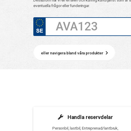
Dessutom har vi en erfaren och kunnig kundtjänst som är till
eventuella frågor eller funderingar.
eller navigera bland våra produkter
Handla reservdelar
Personbil, lastbil, Entreprenad/lantbruk,