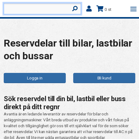
0 st
Reservdelar till bilar, lastbilar
och bussar
Logga in
Bli kund
Sök reservdel till din bil, lastbil eller buss
direkt på ditt regnr
Avantia är en ledande leverantör av reservdelar för bilar och
anläggningsmaskiner. Vårt breda utbud av produkter och vårt fokus på
kvalitet och tillgänglighet gör oss till ett självklart val för de som söker
efter reservdelar. Vi kan nästan garantera att vi har reservdelar till AC:n på
din bil. Även till lite mer udda entusiastbilar och sportbilar.